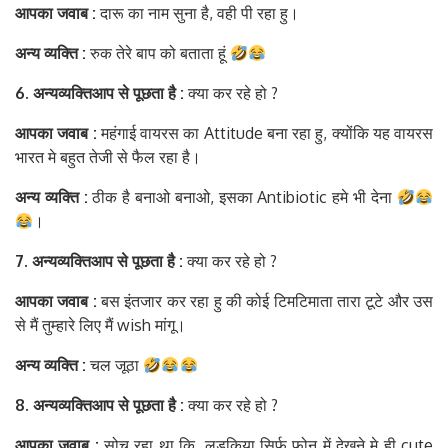
आपका
जवाब
:
दारू का नाम सुना है, वही पी रहा हु।
अन्य
व्यक्ति
:
रुक तेरे बाप को बताता हूं
6. अन्य
व्यक्ति
आप
से
पूछता
है
:
क्या कर रहे हो ?
आपका
जवाब
:
महंगाई वायरस का Attitude बना रहा हु, क्योंकि यह वायरस
भारत मे बहुत तेजी से फैल रहा है।
अन्य
व्यक्ति
:
ठीक है बनाओ बनाओ, इसका Antibiotic हमे भी देना
।
7. अन्य
व्यक्ति
आप
से
पूछता
है
:
क्या कर रहे हो ?
आपका
जवाब
:
बस इंतजार कर रहा हु की कोई टिमटिमाता तारा टूटे और उस
से मैं तुम्हारे लिए मैं wish मांगू।
अन्य
व्यक्ति
:
चल जूठा
8. अन्य
व्यक्ति
आप
से
पूछता
है
:
क्या कर रहे हो ?
आपका
जवाब
:
सोच रहा था कि, लड़किया सिर्फ फ़ोन में देखने मे ही cute