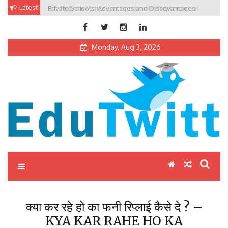
Skip
Latest
Private Schools: Advantages and Disadvantages
to
content
Monday, Aug 3, 2026
Edutwitt.com
Read School, College, Books, Exam, Education News
क्या कर रहे हो का फनी रिप्लाई कैसे दे ? –
KYA KAR RAHE HO KA