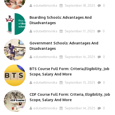
edutwittmonika
September 18, 2025
0
Boarding Schools: Advantages And
Disadvantages
edutwittmonika
September 17, 2025
0
Government Schools: Advantages And
Disadvantages
edutwittmonika
September 16, 2025
0
BTS Course Full Form: Criteria,Eligibility, Job
Scope, Salary And More
edutwittmonika
September 15, 2025
0
CDF Course Full Form: Criteria, Eligibility, Job
Scope, Salary And More
edutwittmonika
September 14, 2025
0