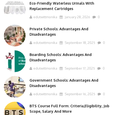
Eco-Friendly Waterless Urinals With
Replacement Cartridges
edutwittmonika
January 28, 2026
0
Private Schools: Advantages And
Disadvantages
edutwittmonika
September 18, 2025
0
Boarding Schools: Advantages And
Disadvantages
edutwittmonika
September 17, 2025
0
Government Schools: Advantages And
Disadvantages
edutwittmonika
September 16, 2025
0
BTS Course Full Form: Criteria,Eligibility, Job
Scope, Salary And More