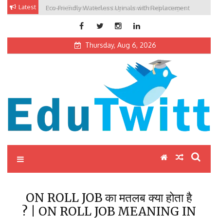
Skip
Latest
Eco-Friendly Waterless Urinals with Replacement
Private Schools: Advantages and Disadvantages
to
Cartridges
content
Thursday, Aug 6, 2026
Edutwitt.com
Read School, College, Books, Exam, Education News
ON ROLL JOB का मतलब क्या होता है
? | ON ROLL JOB MEANING IN