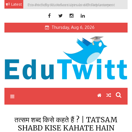
Skip
Latest
Private Schools: Advantages and Disadvantages
to
content
Thursday, Aug 6, 2026
Edutwitt.com
Read School, College, Books, Exam, Education News
तत्सम शब्द किसे कहते हैं ? | TATSAM
SHABD KISE KAHATE HAIN