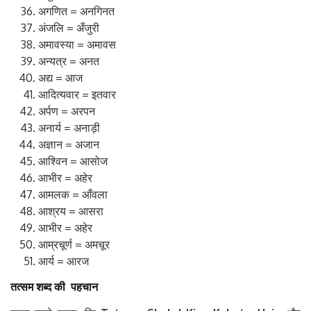
अगणित = अनगिनत
अंजलि = अँजुरी
अमावस्या = अमावस
अन्यत्र = अनत
अद्य = आज
आदित्यवार = इतवार
अर्पण = अरपन
अनार्य = अनाड़ी
अज्ञान = अजान
आश्विन = आसोज
आभीर = अहेर
आमलक = आँवला
आश्रय = आसरा
आभीर = अहेर
आम्रचूर्ण = अमचूर
आर्य = आरज
तत्सम
शब्द
की
पहचान