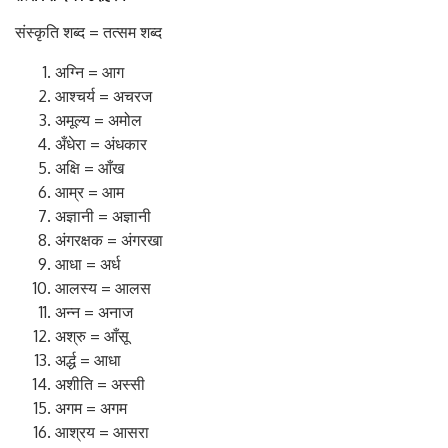
संस्कृति शब्द = तत्सम शब्द
अग्नि = आग
आश्चर्य = अचरज
अमूल्य = अमोल
अँधेरा = अंधकार
अक्षि = आँख
आम्र = आम
अज्ञानी = अज्ञानी
अंगरक्षक = अंगरखा
आधा = अर्ध
आलस्य = आलस
अन्न = अनाज
अश्रु = आँसू
अर्द्ध = आधा
अशीति = अस्सी
अगम = अगम
आश्रय = आसरा