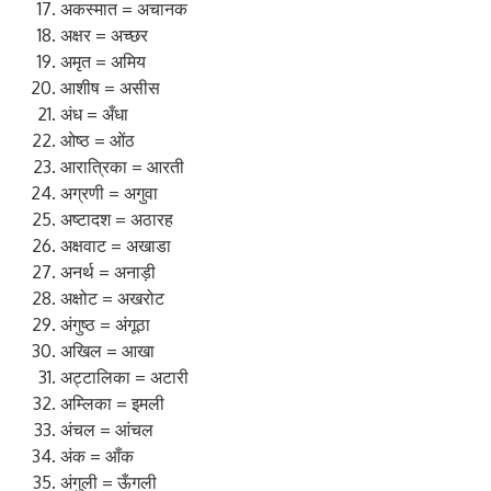
अकस्मात = अचानक
अक्षर = अच्छर
अमृत = अमिय
आशीष = असीस
अंध = अँधा
ओष्ठ = ओंठ
आरात्रिका = आरती
अग्रणी = अगुवा
अष्टादश = अठारह
अक्षवाट = अखाडा
अनर्थ = अनाड़ी
अक्षोट = अखरोट
अंगुष्ठ = अंगूठा
अखिल = आखा
अट्टालिका = अटारी
अम्लिका = इमली
अंचल = आंचल
अंक = आँक
अंगुली = ऊँगली