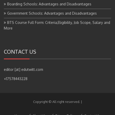
Boarding Schools: Advantages and Disadvantages
Government Schools: Advantages and Disadvantages
BTS Course Full Form: Criteria,Eligibility, Job Scope, Salary and
More
CONTACT US
editor [at] edutwitt.com
+17578443228
Copyright © All right reserved.
|
Home
About Us
Privacy Policy
Contact Us