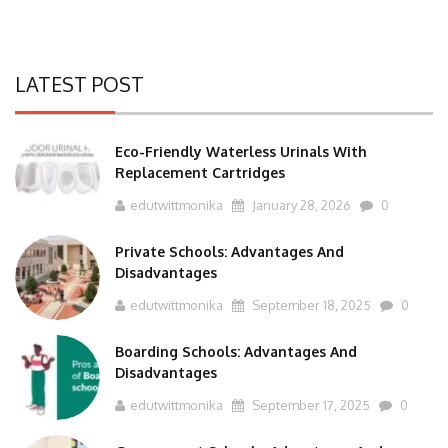
LATEST POST
Eco-Friendly Waterless Urinals With
Replacement Cartridges
edutwittmonika
January 28, 2026
0
Private Schools: Advantages And
Disadvantages
edutwittmonika
September 18, 2025
0
Boarding Schools: Advantages And
Disadvantages
edutwittmonika
September 17, 2025
0
Government Schools: Advantages And