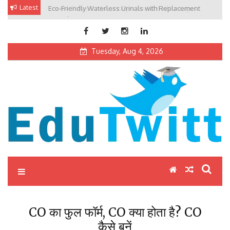
Skip
Latest
Eco-Friendly Waterless Urinals with Replacement
Private Schools: Advantages and Disadvantages
to
Cartridges
content
Tuesday, Aug 4, 2026
Edutwitt.com
Read School, College, Books, Exam, Education News
CO का फुल फॉर्म, CO क्या होता है? CO
कैसे बनें